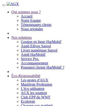
Qui sommes nous ?
Accueil
Notre Equipe
Témoignages clients
Nous rejoindre
Nos solutions
Gestion en ligne HarMobil'
Appli Elèves Sarool
Livret numérique Sarool
Appli HarMobil'
Service Pro.
Accompagnement
Pourquoi choisir HarMobil' ?
Éco-Responsabilité
Les gestes d'AGX
Manifeste Profession
L'éco utilisateur
AGX les soutient
Club EPP du WWF
Ecolojoie
Changer son matériel