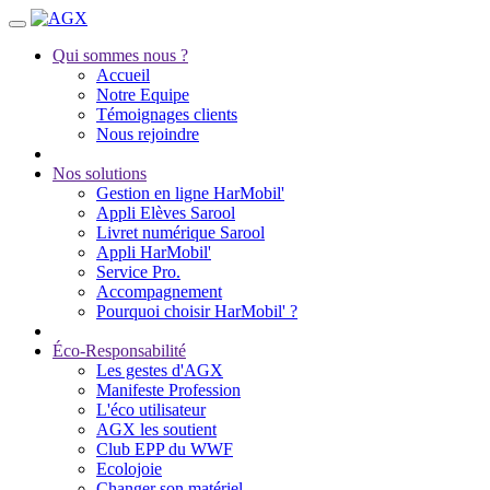
Qui sommes nous ?
Accueil
Notre Equipe
Témoignages clients
Nous rejoindre
Nos solutions
Gestion en ligne HarMobil'
Appli Elèves Sarool
Livret numérique Sarool
Appli HarMobil'
Service Pro.
Accompagnement
Pourquoi choisir HarMobil' ?
Éco-Responsabilité
Les gestes d'AGX
Manifeste Profession
L'éco utilisateur
AGX les soutient
Club EPP du WWF
Ecolojoie
Changer son matériel