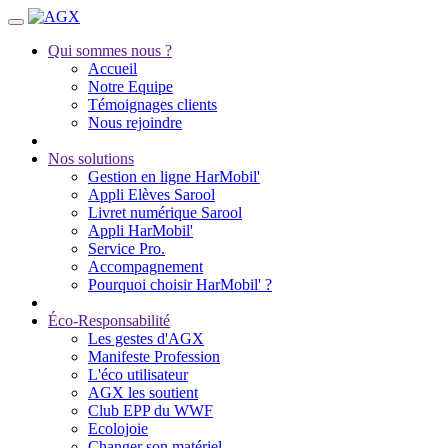
Qui sommes nous ?
Accueil
Notre Equipe
Témoignages clients
Nous rejoindre
Nos solutions
Gestion en ligne HarMobil'
Appli Elèves Sarool
Livret numérique Sarool
Appli HarMobil'
Service Pro.
Accompagnement
Pourquoi choisir HarMobil' ?
Éco-Responsabilité
Les gestes d'AGX
Manifeste Profession
L'éco utilisateur
AGX les soutient
Club EPP du WWF
Ecolojoie
Changer son matériel