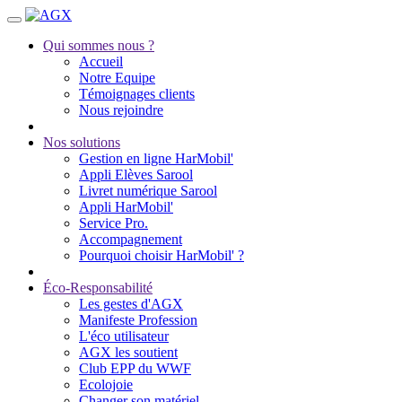
Qui sommes nous ?
Accueil
Notre Equipe
Témoignages clients
Nous rejoindre
Nos solutions
Gestion en ligne HarMobil'
Appli Elèves Sarool
Livret numérique Sarool
Appli HarMobil'
Service Pro.
Accompagnement
Pourquoi choisir HarMobil' ?
Éco-Responsabilité
Les gestes d'AGX
Manifeste Profession
L'éco utilisateur
AGX les soutient
Club EPP du WWF
Ecolojoie
Changer son matériel