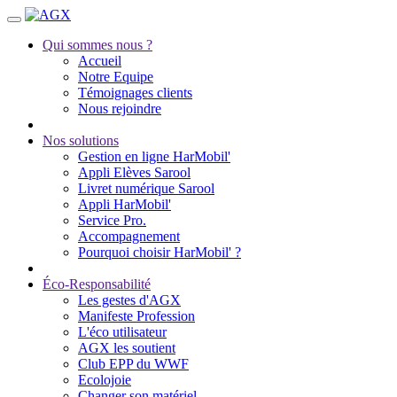
Qui sommes nous ?
Accueil
Notre Equipe
Témoignages clients
Nous rejoindre
Nos solutions
Gestion en ligne HarMobil'
Appli Elèves Sarool
Livret numérique Sarool
Appli HarMobil'
Service Pro.
Accompagnement
Pourquoi choisir HarMobil' ?
Éco-Responsabilité
Les gestes d'AGX
Manifeste Profession
L'éco utilisateur
AGX les soutient
Club EPP du WWF
Ecolojoie
Changer son matériel