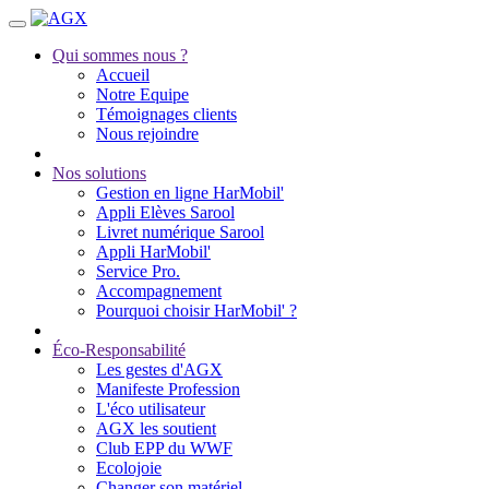
Qui sommes nous ?
Accueil
Notre Equipe
Témoignages clients
Nous rejoindre
Nos solutions
Gestion en ligne HarMobil'
Appli Elèves Sarool
Livret numérique Sarool
Appli HarMobil'
Service Pro.
Accompagnement
Pourquoi choisir HarMobil' ?
Éco-Responsabilité
Les gestes d'AGX
Manifeste Profession
L'éco utilisateur
AGX les soutient
Club EPP du WWF
Ecolojoie
Changer son matériel