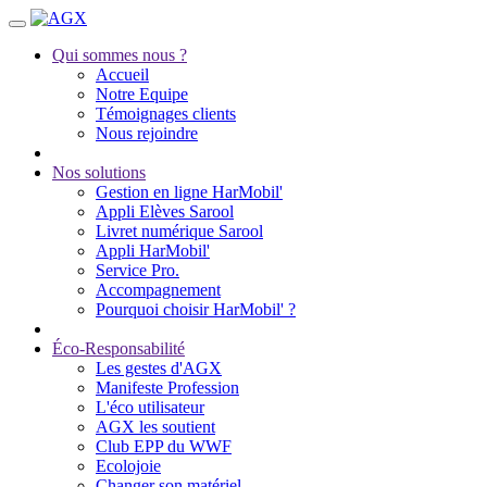
Qui sommes nous ?
Accueil
Notre Equipe
Témoignages clients
Nous rejoindre
Nos solutions
Gestion en ligne HarMobil'
Appli Elèves Sarool
Livret numérique Sarool
Appli HarMobil'
Service Pro.
Accompagnement
Pourquoi choisir HarMobil' ?
Éco-Responsabilité
Les gestes d'AGX
Manifeste Profession
L'éco utilisateur
AGX les soutient
Club EPP du WWF
Ecolojoie
Changer son matériel