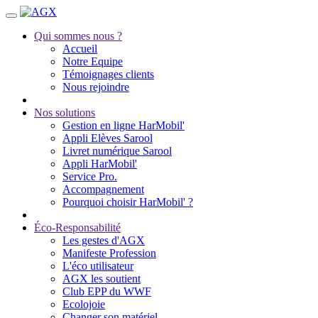
Qui sommes nous ?
Accueil
Notre Equipe
Témoignages clients
Nous rejoindre
Nos solutions
Gestion en ligne HarMobil'
Appli Elèves Sarool
Livret numérique Sarool
Appli HarMobil'
Service Pro.
Accompagnement
Pourquoi choisir HarMobil' ?
Éco-Responsabilité
Les gestes d'AGX
Manifeste Profession
L'éco utilisateur
AGX les soutient
Club EPP du WWF
Ecolojoie
Changer son matériel