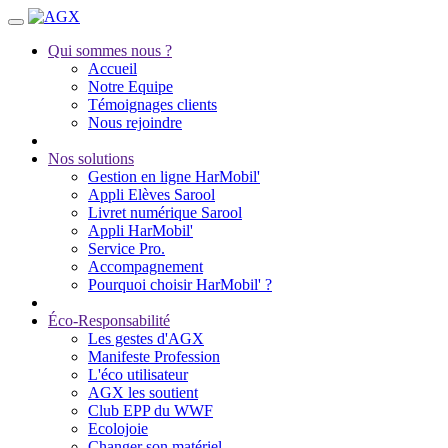
Qui sommes nous ?
Accueil
Notre Equipe
Témoignages clients
Nous rejoindre
Nos solutions
Gestion en ligne HarMobil'
Appli Elèves Sarool
Livret numérique Sarool
Appli HarMobil'
Service Pro.
Accompagnement
Pourquoi choisir HarMobil' ?
Éco-Responsabilité
Les gestes d'AGX
Manifeste Profession
L'éco utilisateur
AGX les soutient
Club EPP du WWF
Ecolojoie
Changer son matériel