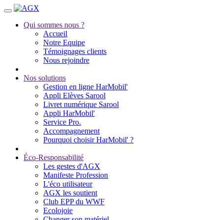
Qui sommes nous ?
Accueil
Notre Equipe
Témoignages clients
Nous rejoindre
Nos solutions
Gestion en ligne HarMobil'
Appli Elèves Sarool
Livret numérique Sarool
Appli HarMobil'
Service Pro.
Accompagnement
Pourquoi choisir HarMobil' ?
Éco-Responsabilité
Les gestes d'AGX
Manifeste Profession
L'éco utilisateur
AGX les soutient
Club EPP du WWF
Ecolojoie
Changer son matériel