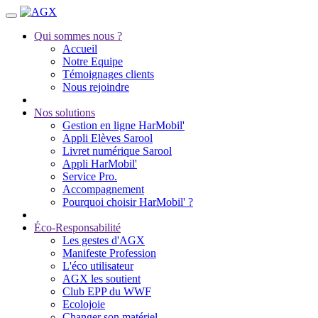
Qui sommes nous ?
Accueil
Notre Equipe
Témoignages clients
Nous rejoindre
Nos solutions
Gestion en ligne HarMobil'
Appli Elèves Sarool
Livret numérique Sarool
Appli HarMobil'
Service Pro.
Accompagnement
Pourquoi choisir HarMobil' ?
Éco-Responsabilité
Les gestes d'AGX
Manifeste Profession
L'éco utilisateur
AGX les soutient
Club EPP du WWF
Ecolojoie
Changer son matériel