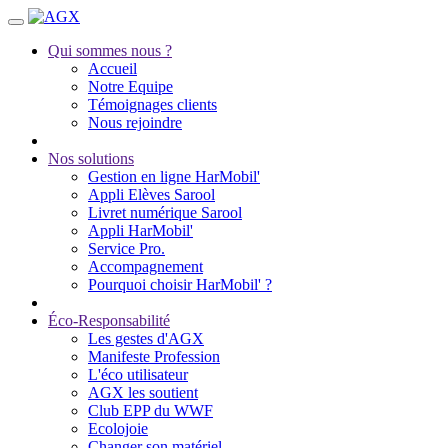
Qui sommes nous ?
Accueil
Notre Equipe
Témoignages clients
Nous rejoindre
Nos solutions
Gestion en ligne HarMobil'
Appli Elèves Sarool
Livret numérique Sarool
Appli HarMobil'
Service Pro.
Accompagnement
Pourquoi choisir HarMobil' ?
Éco-Responsabilité
Les gestes d'AGX
Manifeste Profession
L'éco utilisateur
AGX les soutient
Club EPP du WWF
Ecolojoie
Changer son matériel