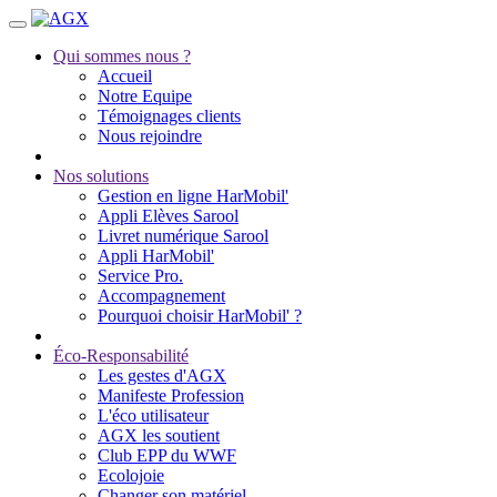
Qui sommes nous ?
Accueil
Notre Equipe
Témoignages clients
Nous rejoindre
Nos solutions
Gestion en ligne HarMobil'
Appli Elèves Sarool
Livret numérique Sarool
Appli HarMobil'
Service Pro.
Accompagnement
Pourquoi choisir HarMobil' ?
Éco-Responsabilité
Les gestes d'AGX
Manifeste Profession
L'éco utilisateur
AGX les soutient
Club EPP du WWF
Ecolojoie
Changer son matériel