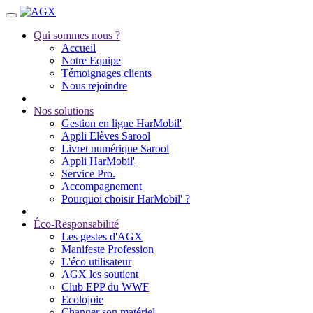
Qui sommes nous ?
Accueil
Notre Equipe
Témoignages clients
Nous rejoindre
Nos solutions
Gestion en ligne HarMobil'
Appli Elèves Sarool
Livret numérique Sarool
Appli HarMobil'
Service Pro.
Accompagnement
Pourquoi choisir HarMobil' ?
Éco-Responsabilité
Les gestes d'AGX
Manifeste Profession
L'éco utilisateur
AGX les soutient
Club EPP du WWF
Ecolojoie
Changer son matériel