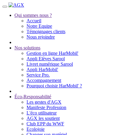
Qui sommes nous ?
Accueil
Notre Equipe
Témoignages clients
Nous rejoindre
Nos solutions
Gestion en ligne HarMobil'
Appli Elèves Sarool
Livret numérique Sarool
Appli HarMobil'
Service Pro.
Accompagnement
Pourquoi choisir HarMobil' ?
Éco-Responsabilité
Les gestes d'AGX
Manifeste Profession
L'éco utilisateur
AGX les soutient
Club EPP du WWF
Ecolojoie
Changer son matériel