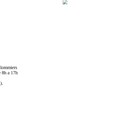
oulommiers
e 8h a 17h
).