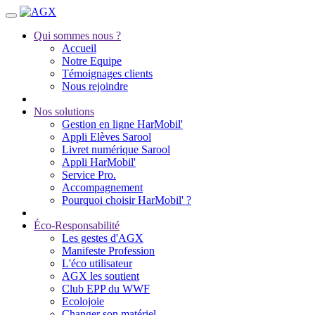
Qui sommes nous ?
Accueil
Notre Equipe
Témoignages clients
Nous rejoindre
Nos solutions
Gestion en ligne HarMobil'
Appli Elèves Sarool
Livret numérique Sarool
Appli HarMobil'
Service Pro.
Accompagnement
Pourquoi choisir HarMobil' ?
Éco-Responsabilité
Les gestes d'AGX
Manifeste Profession
L'éco utilisateur
AGX les soutient
Club EPP du WWF
Ecolojoie
Changer son matériel