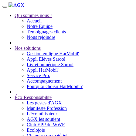
Qui sommes nous ?
Accueil
Notre Equipe
Témoignages clients
Nous rejoindre
Nos solutions
Gestion en ligne HarMobil'
Appli Elèves Sarool
Livret numérique Sarool
Appli HarMobil'
Service Pro.
Accompagnement
Pourquoi choisir HarMobil' ?
Éco-Responsabilité
Les gestes d'AGX
Manifeste Profession
L'éco utilisateur
AGX les soutient
Club EPP du WWF
Ecolojoie
Changer son matériel