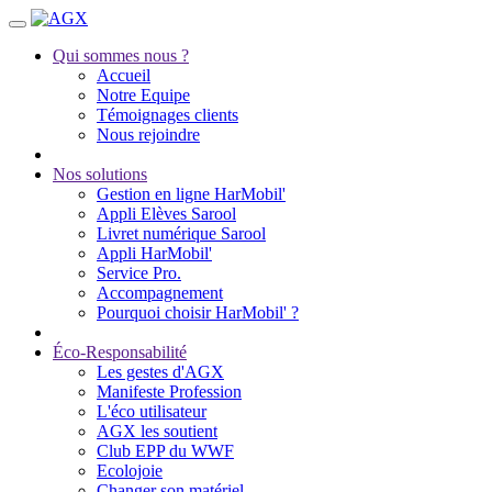
Qui sommes nous ?
Accueil
Notre Equipe
Témoignages clients
Nous rejoindre
Nos solutions
Gestion en ligne HarMobil'
Appli Elèves Sarool
Livret numérique Sarool
Appli HarMobil'
Service Pro.
Accompagnement
Pourquoi choisir HarMobil' ?
Éco-Responsabilité
Les gestes d'AGX
Manifeste Profession
L'éco utilisateur
AGX les soutient
Club EPP du WWF
Ecolojoie
Changer son matériel