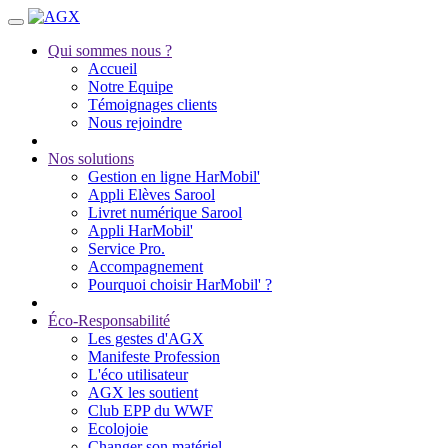
Qui sommes nous ?
Accueil
Notre Equipe
Témoignages clients
Nous rejoindre
Nos solutions
Gestion en ligne HarMobil'
Appli Elèves Sarool
Livret numérique Sarool
Appli HarMobil'
Service Pro.
Accompagnement
Pourquoi choisir HarMobil' ?
Éco-Responsabilité
Les gestes d'AGX
Manifeste Profession
L'éco utilisateur
AGX les soutient
Club EPP du WWF
Ecolojoie
Changer son matériel