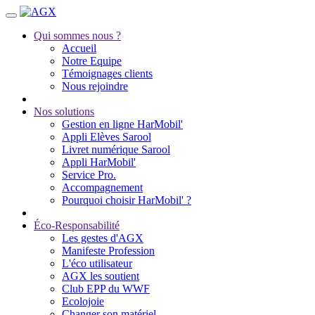
Qui sommes nous ?
Accueil
Notre Equipe
Témoignages clients
Nous rejoindre
Nos solutions
Gestion en ligne HarMobil'
Appli Elèves Sarool
Livret numérique Sarool
Appli HarMobil'
Service Pro.
Accompagnement
Pourquoi choisir HarMobil' ?
Éco-Responsabilité
Les gestes d'AGX
Manifeste Profession
L'éco utilisateur
AGX les soutient
Club EPP du WWF
Ecolojoie
Changer son matériel