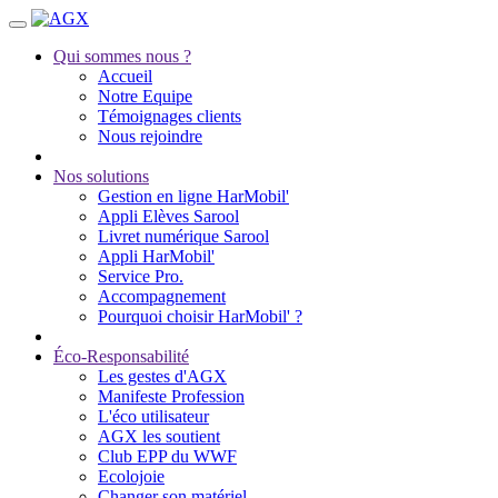
Qui sommes nous ?
Accueil
Notre Equipe
Témoignages clients
Nous rejoindre
Nos solutions
Gestion en ligne HarMobil'
Appli Elèves Sarool
Livret numérique Sarool
Appli HarMobil'
Service Pro.
Accompagnement
Pourquoi choisir HarMobil' ?
Éco-Responsabilité
Les gestes d'AGX
Manifeste Profession
L'éco utilisateur
AGX les soutient
Club EPP du WWF
Ecolojoie
Changer son matériel