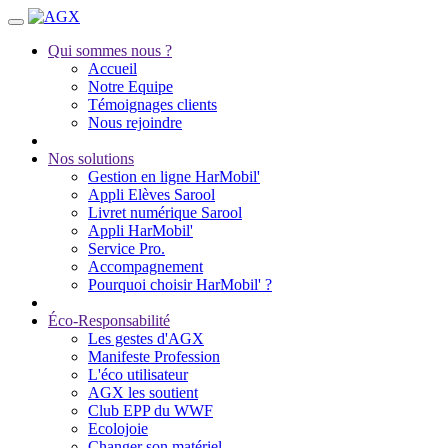
Qui sommes nous ?
Accueil
Notre Equipe
Témoignages clients
Nous rejoindre
Nos solutions
Gestion en ligne HarMobil'
Appli Elèves Sarool
Livret numérique Sarool
Appli HarMobil'
Service Pro.
Accompagnement
Pourquoi choisir HarMobil' ?
Éco-Responsabilité
Les gestes d'AGX
Manifeste Profession
L'éco utilisateur
AGX les soutient
Club EPP du WWF
Ecolojoie
Changer son matériel