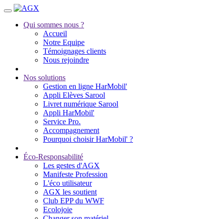
Qui sommes nous ?
Accueil
Notre Equipe
Témoignages clients
Nous rejoindre
Nos solutions
Gestion en ligne HarMobil'
Appli Elèves Sarool
Livret numérique Sarool
Appli HarMobil'
Service Pro.
Accompagnement
Pourquoi choisir HarMobil' ?
Éco-Responsabilité
Les gestes d'AGX
Manifeste Profession
L'éco utilisateur
AGX les soutient
Club EPP du WWF
Ecolojoie
Changer son matériel