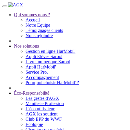
Qui sommes nous ?
Accueil
Notre Equipe
Témoignages clients
Nous rejoindre
Nos solutions
Gestion en ligne HarMobil'
Appli Elèves Sarool
Livret numérique Sarool
Appli HarMobil'
Service Pro.
Accompagnement
Pourquoi choisir HarMobil' ?
Éco-Responsabilité
Les gestes d'AGX
Manifeste Profession
L'éco utilisateur
AGX les soutient
Club EPP du WWF
Ecolojoie
Changer son matériel