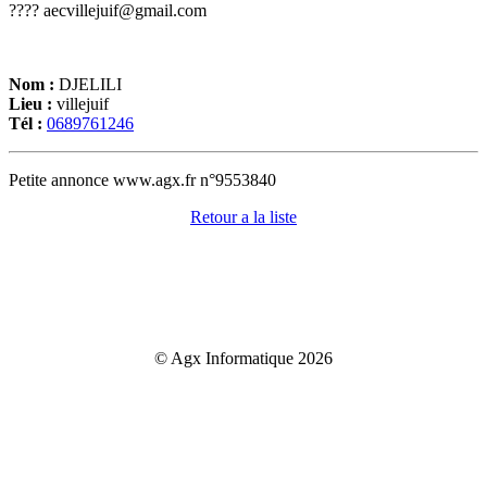
???? aecvillejuif@gmail.com
Nom :
DJELILI
Lieu :
villejuif
Tél :
0689761246
Petite annonce www.agx.fr n°9553840
Retour a la liste
© Agx Informatique 2026