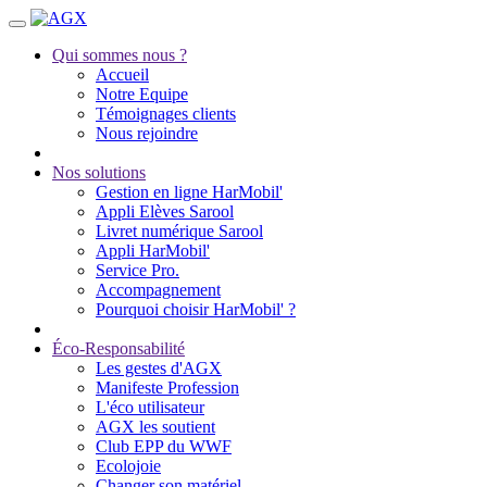
Qui sommes nous ?
Accueil
Notre Equipe
Témoignages clients
Nous rejoindre
Nos solutions
Gestion en ligne HarMobil'
Appli Elèves Sarool
Livret numérique Sarool
Appli HarMobil'
Service Pro.
Accompagnement
Pourquoi choisir HarMobil' ?
Éco-Responsabilité
Les gestes d'AGX
Manifeste Profession
L'éco utilisateur
AGX les soutient
Club EPP du WWF
Ecolojoie
Changer son matériel