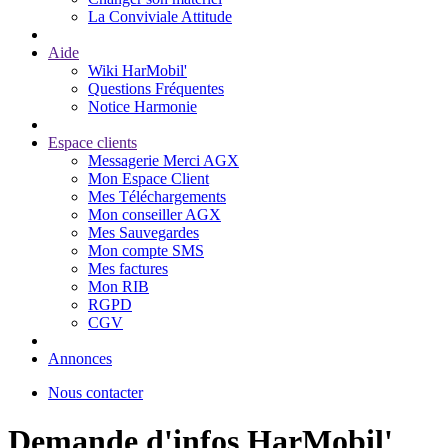
La Conviviale Attitude
Aide
Wiki HarMobil'
Questions Fréquentes
Notice Harmonie
Espace clients
Messagerie Merci AGX
Mon Espace Client
Mes Téléchargements
Mon conseiller AGX
Mes Sauvegardes
Mon compte SMS
Mes factures
Mon RIB
RGPD
CGV
Annonces
Nous contacter
Demande d'infos HarMobil'