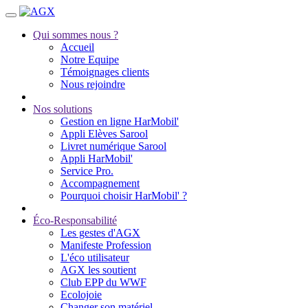
Qui sommes nous ?
Accueil
Notre Equipe
Témoignages clients
Nous rejoindre
Nos solutions
Gestion en ligne HarMobil'
Appli Elèves Sarool
Livret numérique Sarool
Appli HarMobil'
Service Pro.
Accompagnement
Pourquoi choisir HarMobil' ?
Éco-Responsabilité
Les gestes d'AGX
Manifeste Profession
L'éco utilisateur
AGX les soutient
Club EPP du WWF
Ecolojoie
Changer son matériel