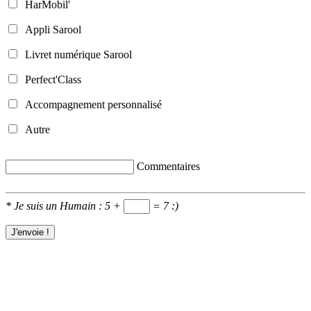
HarMobil'
Appli Sarool
Livret numérique Sarool
Perfect'Class
Accompagnement personnalisé
Autre
Commentaires
*
Je suis un Humain : 5 +
= 7
:)