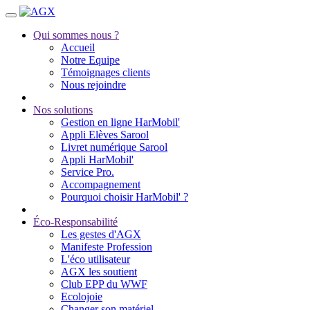
Qui sommes nous ?
Accueil
Notre Equipe
Témoignages clients
Nous rejoindre
Nos solutions
Gestion en ligne HarMobil'
Appli Elèves Sarool
Livret numérique Sarool
Appli HarMobil'
Service Pro.
Accompagnement
Pourquoi choisir HarMobil' ?
Éco-Responsabilité
Les gestes d'AGX
Manifeste Profession
L'éco utilisateur
AGX les soutient
Club EPP du WWF
Ecolojoie
Changer son matériel